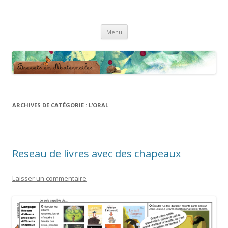
Brevets en Maternailes
Répertoire de brevets classés
Aller
Menu
au
contenu
ARCHIVES DE CATÉGORIE :
L’ORAL
Reseau de livres avec des chapeaux
Laisser un commentaire