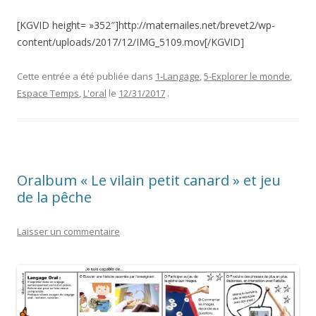
[KGVID height= »352″]http://maternailes.net/brevet2/wp-
content/uploads/2017/12/IMG_5109.mov[/KGVID]
Cette entrée a été publiée dans
1-Langage
,
5-Explorer le monde
,
Espace Temps
,
L'oral
le
12/31/2017
.
Oralbum « Le vilain petit canard » et jeu
de la pêche
Laisser un commentaire