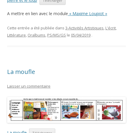
pierre et le loup
Télécharger
A mettre en lien avec le module
« Maxime Loupiot »
Cette entrée a été publiée dans
3-Activités Artistiques
,
L'écrit
,
Littérature
,
Oralbums
,
PS/MS/GS
le
05/04/2019
.
La moufle
Laisser un commentaire
La moufle
Télécharger