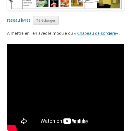
reseau livres
Télécharger
A mettre en lien avec le module du «
Chapeau de sorcière
« .