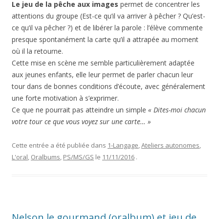
Le jeu de la pêche aux images
permet de concentrer les
attentions du groupe (Est-ce qu’il va arriver à pêcher ? Qu’est-
ce qu’il va pêcher ?) et de libérer la parole : l’élève commente
presque spontanément la carte qu’il a attrapée au moment
où il la retourne.
Cette mise en scène me semble particulièrement adaptée
aux jeunes enfants, elle leur permet de parler chacun leur
tour dans de bonnes conditions d’écoute, avec généralement
une forte motivation à s’exprimer.
Ce que ne pourrait pas atteindre un simple
« Dites-moi chacun
votre tour ce que vous voyez sur une carte… »
Cette entrée a été publiée dans
1-Langage
,
Ateliers autonomes
,
L'oral
,
Oralbums
,
PS/MS/GS
le
11/11/2016
.
Nelson le gourmand (oralbum) et jeu de