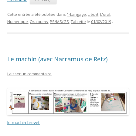
Cette entrée a été publiée dans
1-Langage
,
L'écrit
,
L'oral
,
Numérique
,
Oralbums
,
PS/MS/GS
,
Tablette
le
01/02/2019
.
Le machin (avec Narramus de Retz)
Laisser un commentaire
le machin brevet