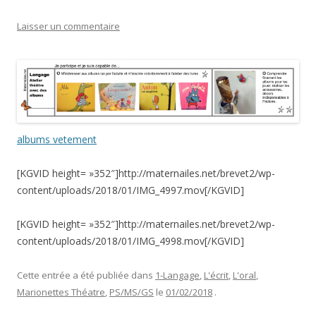
Laisser un commentaire
albums vetement
[KGVID height= »352″]http://maternailes.net/brevet2/wp-
content/uploads/2018/01/IMG_4997.mov[/KGVID]
[KGVID height= »352″]http://maternailes.net/brevet2/wp-
content/uploads/2018/01/IMG_4998.mov[/KGVID]
Cette entrée a été publiée dans
1-Langage
,
L'écrit
,
L'oral
,
Marionettes Théatre
,
PS/MS/GS
le
01/02/2018
.