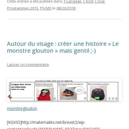
Cette entrée a été publiée dans
1-Langage
,
L'écrit
,
L'oral
,
Programmes 2015
,
PS/MS
le
08/20/2018
.
Autour du visage : créer une histoire « Le
monstre glouton » mais gentil ;-)
Laisser un commentaire
monstreglouton
[KGVID]http://maternailes.net/brevet2/wp-