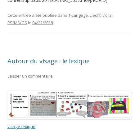
content/uploads/2018/04/IMG_5537.mov[/KGVID]
Cette entrée a été publiée dans
1-Langage
,
L'écrit
,
L'oral
,
PS/MS/GS
le
04/22/2018
.
Autour du visage : le lexique
Laisser un commentaire
visage lexique