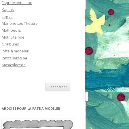
Esprit Montessori
Kaplas
Logico
Marionettes Théatre
Mathoeufs
Motricité fine
Oralbums
Pâte à modeler
Petits livres A4
Maxicoloredo
R
e
c
h
ARDOISE POUR LA PÂTE À MODELER
e
r
c