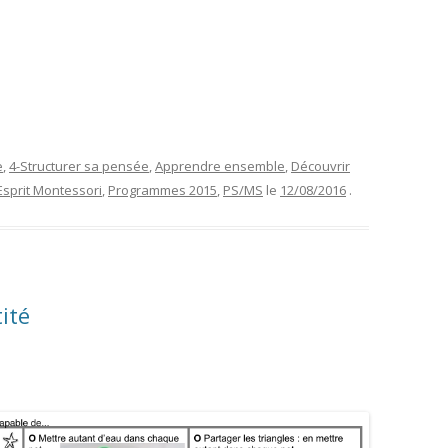
e
,
4-Structurer sa pensée
,
Apprendre ensemble
,
Découvrir
Esprit Montessori
,
Programmes 2015
,
PS/MS
le
12/08/2016
.
ité