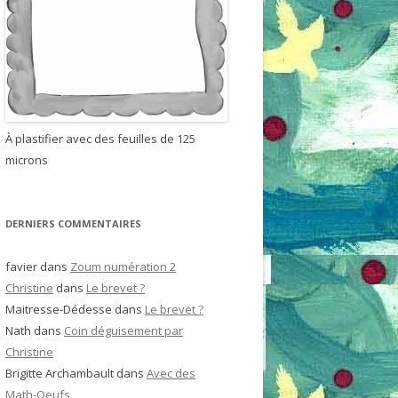
h
e
r
:
À plastifier avec des feuilles de 125
microns
DERNIERS COMMENTAIRES
favier
dans
Zoum numération 2
Christine
dans
Le brevet ?
Maitresse-Dédesse
dans
Le brevet ?
Nath
dans
Coin déguisement par
Christine
Brigitte Archambault
dans
Avec des
Math-Oeufs