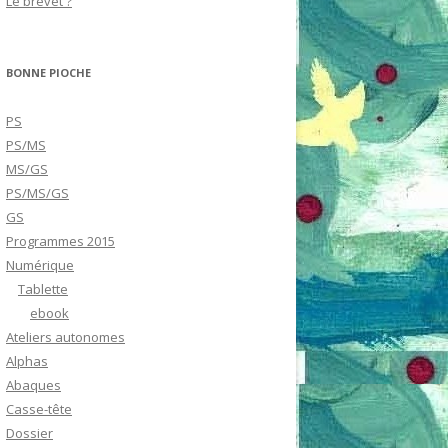
Le brevet ?
BONNE PIOCHE
PS
PS/MS
MS/GS
PS/MS/GS
GS
Programmes 2015
Numérique
Tablette
ebook
Ateliers autonomes
Alphas
Abaques
Casse-tête
Dossier