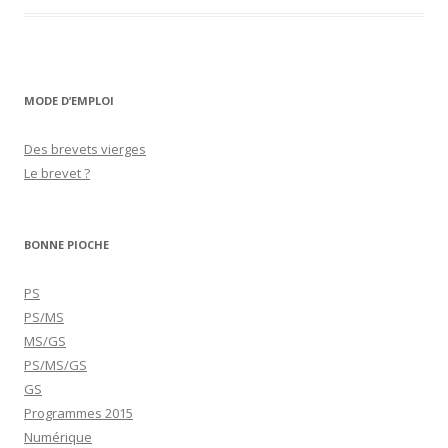
MODE D’EMPLOI
Des brevets vierges
Le brevet ?
BONNE PIOCHE
PS
PS/MS
MS/GS
PS/MS/GS
GS
Programmes 2015
Numérique