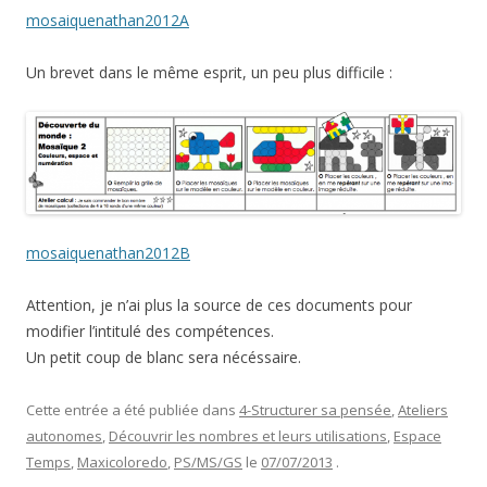
mosaiquenathan2012A
Un brevet dans le même esprit, un peu plus difficile :
mosaiquenathan2012B
Attention, je n’ai plus la source de ces documents pour
modifier l’intitulé des compétences.
Un petit coup de blanc sera nécéssaire.
Cette entrée a été publiée dans
4-Structurer sa pensée
,
Ateliers
autonomes
,
Découvrir les nombres et leurs utilisations
,
Espace
Temps
,
Maxicoloredo
,
PS/MS/GS
le
07/07/2013
.