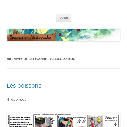
Brevets en Maternailes
Répertoire de brevets classés
Aller
Menu
au
contenu
ARCHIVES DE CATÉGORIE :
MAXICOLOREDO
Les poissons
4 réponses