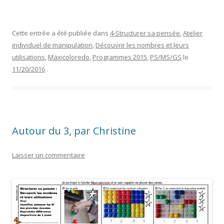
Cette entrée a été publiée dans
4-Structurer sa pensée
,
Atelier
individuel de manipulation
,
Découvrir les nombres et leurs
utilisations
,
Maxicoloredo
,
Programmes 2015
,
PS/MS/GS
le
11/20/2016
.
Autour du 3, par Christine
Laisser un commentaire