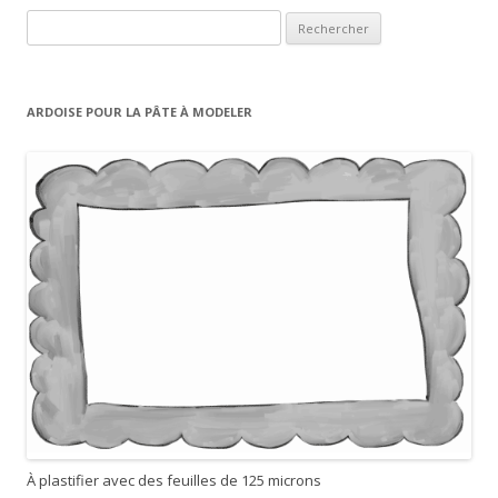
R
e
c
h
ARDOISE POUR LA PÂTE À MODELER
e
r
c
h
e
r
:
À plastifier avec des feuilles de 125 microns