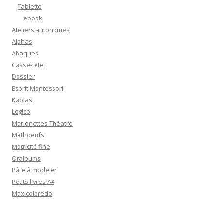
Tablette
ebook
Ateliers autonomes
Alphas
Abaques
Casse-tête
Dossier
Esprit Montessori
Kaplas
Logico
Marionettes Théatre
Mathoeufs
Motricité fine
Oralbums
Pâte à modeler
Petits livres A4
Maxicoloredo