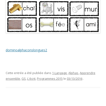
dominoalphaconslongues2
Cette entrée a été publiée dans
1-Langage
,
Alphas
,
Apprendre
ensemble
,
GS
,
L'écrit
,
Programmes 2015
le
03/13/2016
.