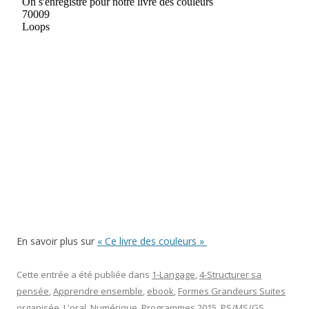
En savoir plus sur
« Ce livre des couleurs »
Cette entrée a été publiée dans
1-Langage
,
4-Structurer sa
pensée
,
Apprendre ensemble
,
ebook
,
Formes Grandeurs Suites
organisée
,
L'oral
,
Numérique
,
Programmes 2015
,
PS/MS/GS
,