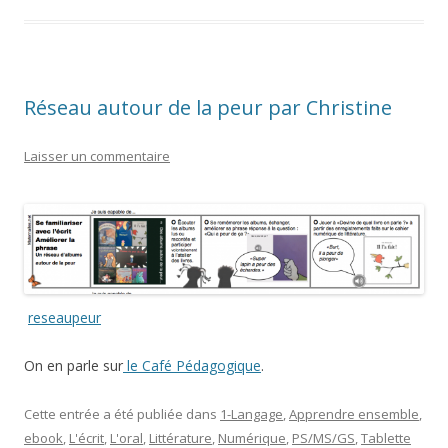
Réseau autour de la peur par Christine
Laisser un commentaire
reseaupeur
On en parle sur
le Café Pédagogique
.
Cette entrée a été publiée dans
1-Langage
,
Apprendre ensemble
,
ebook
,
L'écrit
,
L'oral
,
Littérature
,
Numérique
,
PS/MS/GS
,
Tablette