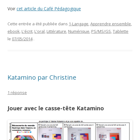
Voir
cet article du Café Pédagogique
Cette entrée a été publiée dans
1-Langage
,
Apprendre ensemble
,
ebook
,
L'écrit
,
L'oral
,
Littérature
,
Numérique
,
PS/MS/GS
,
Tablette
le
07/05/2014
.
Katamino par Christine
1 réponse
Jouer avec le casse-tête Katamino