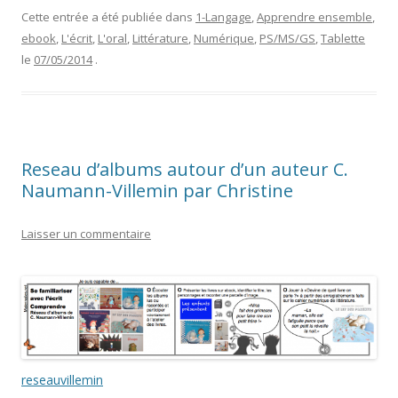
Cette entrée a été publiée dans
1-Langage
,
Apprendre ensemble
,
ebook
,
L'écrit
,
L'oral
,
Littérature
,
Numérique
,
PS/MS/GS
,
Tablette
le
07/05/2014
.
Reseau d’albums autour d’un auteur C.
Naumann-Villemin par Christine
Laisser un commentaire
reseauvillemin