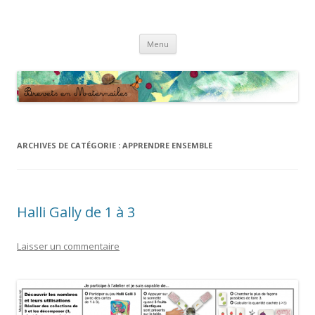
Brevets en Maternailes
Répertoire de brevets classés
Aller
Menu
au
contenu
ARCHIVES DE CATÉGORIE :
APPRENDRE ENSEMBLE
Halli Gally de 1 à 3
Laisser un commentaire