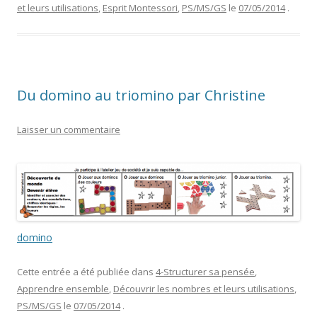
et leurs utilisations
,
Esprit Montessori
,
PS/MS/GS
le
07/05/2014
.
Du domino au triomino par Christine
Laisser un commentaire
domino
Cette entrée a été publiée dans
4-Structurer sa pensée
,
Apprendre ensemble
,
Découvrir les nombres et leurs utilisations
,
PS/MS/GS
le
07/05/2014
.