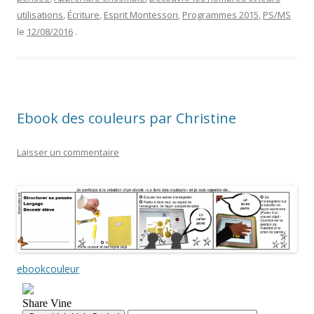
utilisations
,
Écriture
,
Esprit Montessori
,
Programmes 2015
,
PS/MS
le
12/08/2016
.
Ebook des couleurs par Christine
Laisser un commentaire
ebookcouleur