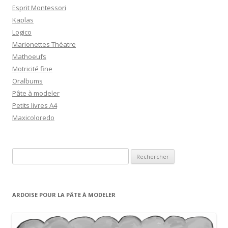
Esprit Montessori
Kaplas
Logico
Marionettes Théatre
Mathoeufs
Motricité fine
Oralbums
Pâte à modeler
Petits livres A4
Maxicoloredo
R
e
c
h
ARDOISE POUR LA PÂTE À MODELER
e
r
c