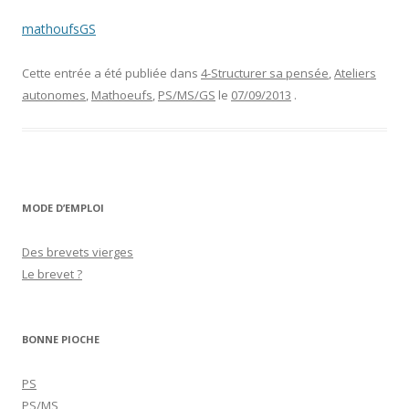
mathoufsGS
Cette entrée a été publiée dans
4-Structurer sa pensée
,
Ateliers
autonomes
,
Mathoeufs
,
PS/MS/GS
le
07/09/2013
.
MODE D’EMPLOI
Des brevets vierges
Le brevet ?
BONNE PIOCHE
PS
PS/MS