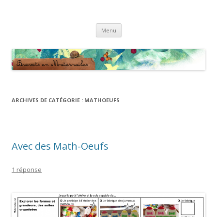
Brevets en Maternailes
Répertoire de brevets classés
Aller
Menu
au
contenu
ARCHIVES DE CATÉGORIE :
MATHOEUFS
Avec des Math-Oeufs
1 réponse