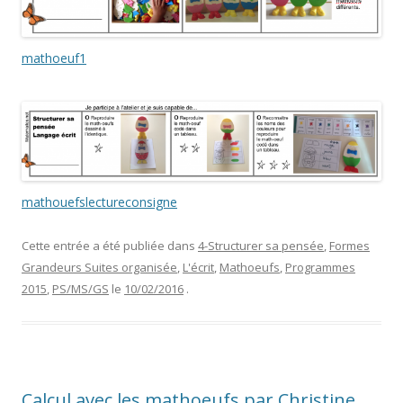
mathoeuf1
mathouefslectureconsigne
Cette entrée a été publiée dans
4-Structurer sa pensée
,
Formes
Grandeurs Suites organisée
,
L'écrit
,
Mathoeufs
,
Programmes
2015
,
PS/MS/GS
le
10/02/2016
.
Calcul avec les mathoeufs par Christine