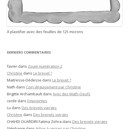
À plastifier avec des feuilles de 125 microns
DERNIERS COMMENTAIRES
favier
dans
Zoum numération 2
Christine
dans
Le brevet ?
Maitresse-Dédesse
dans
Le brevet ?
Nath
dans
Coin déguisement par Christine
Brigitte Archambault
dans
Avec des Math-Oeufs
cecile
dans
Empreintes
Lu
dans
Des brevets vierges
Christine
dans
Des brevets vierges
CHAHDI OUARDIRI Fatima Zohra
dans
Des brevets vierges
Stéphanie
dans
Arbre à cerises par Christine