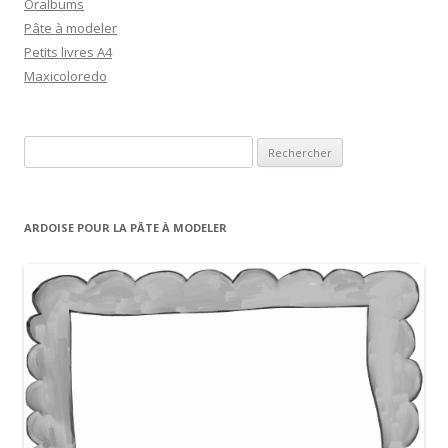
Oralbums
Pâte à modeler
Petits livres A4
Maxicoloredo
R
e
c
h
ARDOISE POUR LA PÂTE À MODELER
e
r
c
h
e
r
: