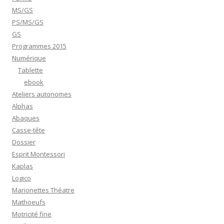
MS/GS
PS/MS/GS
GS
Programmes 2015
Numérique
Tablette
ebook
Ateliers autonomes
Alphas
Abaques
Casse-tête
Dossier
Esprit Montessori
Kaplas
Logico
Marionettes Théatre
Mathoeufs
Motricité fine