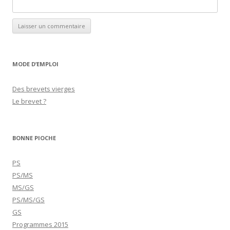
MODE D’EMPLOI
Des brevets vierges
Le brevet ?
BONNE PIOCHE
PS
PS/MS
MS/GS
PS/MS/GS
GS
Programmes 2015