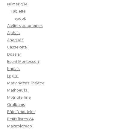
Numérique
Tablette
ebook
Ateliers autonomes
Alphas
Abaques
Casse-tête
Dossier
Esprit Montessori
Kaplas
Logico
Marionettes Théatre
Mathoeufs
Motricité fine
Oralbums
Pâte à modeler
Petits livres A4
Maxicoloredo