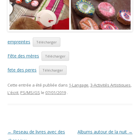
empreintes
Télécharger
Fête des mères
Télécharger
fete des peres
Télécharger
Cette entrée a été publiée dans
1-Langage
,
3-Activités Artistiques
,
L'écrit
,
PS/MS/GS
le
07/01/2019
.
Navigation
←
Reseau de livres avec des
Albums autour de la nuit
→