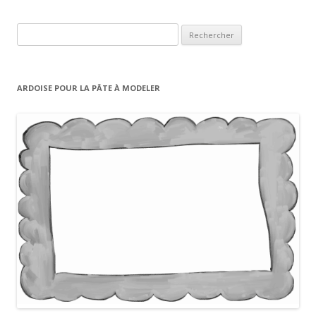
R
e
c
h
ARDOISE POUR LA PÂTE À MODELER
e
r
c
h
e
r
: