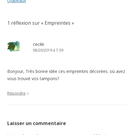
des
chapeaux
articles
1 réflexion sur «
Empreintes
»
cecile
08/20/2019 à 7:39
Bonjour, Très bonne idée ces empreintes décorées. où avez
vous trouvé vos tampons?
↓
Répondre
Laisser un commentaire