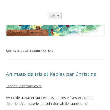
Brevets en Maternailes
Répertoire de brevets classés
Aller
Menu
au
contenu
ARCHIVES DE CATÉGORIE :
KAPLAS
Animaux de tris et Kaplas par Christine
Laisser un commentaire
Avant de travailler sur ces brevets, les élèves explorent
librement ce matériel au sein d’un atelier autonome.