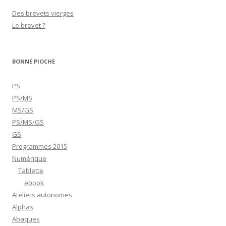
Des brevets vierges
Le brevet ?
BONNE PIOCHE
PS
PS/MS
MS/GS
PS/MS/GS
GS
Programmes 2015
Numérique
Tablette
ebook
Ateliers autonomes
Alphas
Abaques