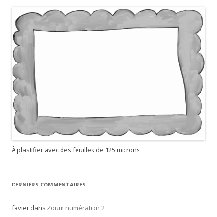
r
c
h
e
r
:
À plastifier avec des feuilles de 125 microns
DERNIERS COMMENTAIRES
favier
dans
Zoum numération 2