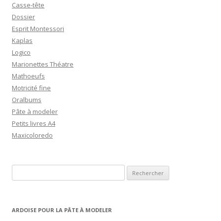
Casse-tête
Dossier
Esprit Montessori
Kaplas
Logico
Marionettes Théatre
Mathoeufs
Motricité fine
Oralbums
Pâte à modeler
Petits livres A4
Maxicoloredo
R
e
c
h
ARDOISE POUR LA PÂTE À MODELER
e