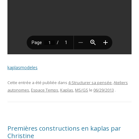
kaplasmodeles
Cette entrée a été publiée dans
4-Structurer sa pensée
,
Ateliers
autonomes
,
Espace Temps
,
Kaplas
,
MS/GS
le
06/29/2013
.
Premières constructions en kaplas par
Christine