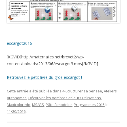
escargot2016
[KGVID]http://maternailes.net/brevet2/wp-
content/uploads/2013/06/escargot3.mov[/KGVID]
Retrouvez le petit livre du gros escargot !
Cette entrée a été publiée dans
4-Structurer sa pensée
,
Ateliers
autonomes
,
Découvrir les nombres et leurs utilisations
,
Maxicoloredo
,
MS/GS
,
Pâte à modeler
,
Programmes 2015
le
11/20/2016
.