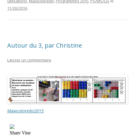
utilisations
,
Maxicoloredo
,
Programmes 2015
,
PS/MS/GS
le
11/20/2016
.
Autour du 3, par Christine
Laisser un commentaire
Maxicoloredo2015