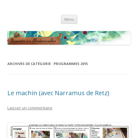
Brevets en Maternailes
Répertoire de brevets classés
Aller
Menu
au
contenu
ARCHIVES DE CATÉGORIE :
PROGRAMMES 2015
Le machin (avec Narramus de Retz)
Laisser un commentaire