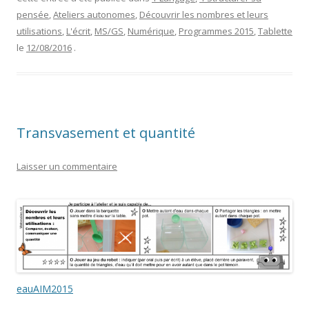
pensée
,
Ateliers autonomes
,
Découvrir les nombres et leurs
utilisations
,
L'écrit
,
MS/GS
,
Numérique
,
Programmes 2015
,
Tablette
le
12/08/2016
.
Transvasement et quantité
Laisser un commentaire
eauAIM2015