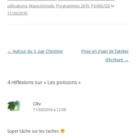
utilisations
,
Maxicoloredo
,
Programmes 2015
,
PS/MS/GS
le
11/20/2016
.
Navigation
←
Autour du 3, par Christine
Prise en main de l’atelier
des
d’écriture
→
articles
4 réflexions sur «
Les poissons
»
Oliv
11/30/2016 à 12:09
Super tâche sur les taches