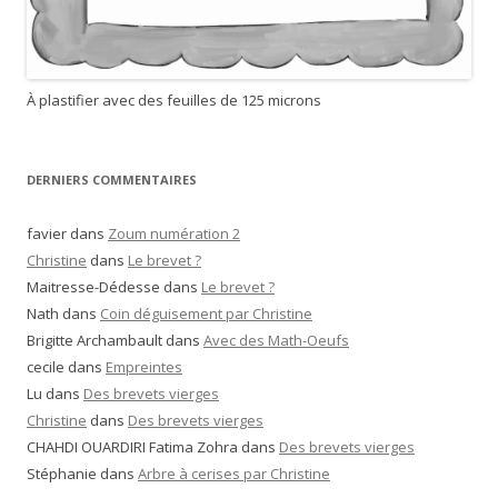
À plastifier avec des feuilles de 125 microns
DERNIERS COMMENTAIRES
favier
dans
Zoum numération 2
Christine
dans
Le brevet ?
Maitresse-Dédesse
dans
Le brevet ?
Nath
dans
Coin déguisement par Christine
Brigitte Archambault
dans
Avec des Math-Oeufs
cecile
dans
Empreintes
Lu
dans
Des brevets vierges
Christine
dans
Des brevets vierges
CHAHDI OUARDIRI Fatima Zohra
dans
Des brevets vierges
Stéphanie
dans
Arbre à cerises par Christine