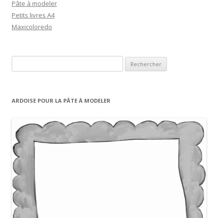
Pâte à modeler
Petits livres A4
Maxicoloredo
R
e
c
h
ARDOISE POUR LA PÂTE À MODELER
e
r
c
h
e
r
: