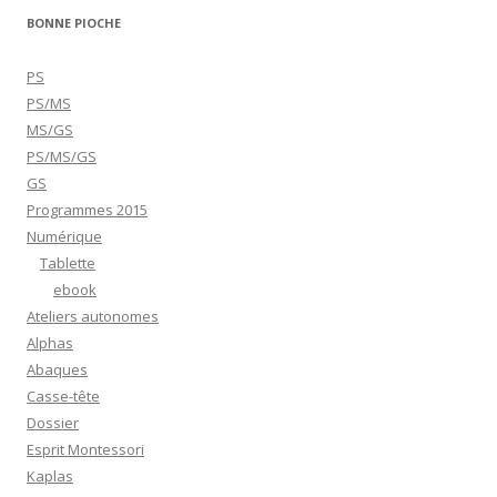
BONNE PIOCHE
PS
PS/MS
MS/GS
PS/MS/GS
GS
Programmes 2015
Numérique
Tablette
ebook
Ateliers autonomes
Alphas
Abaques
Casse-tête
Dossier
Esprit Montessori
Kaplas