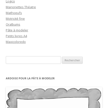
Logico
Marionettes Théatre
Mathoeufs
Motricité fine
Oralbums
Pâte à modeler
Petits livres A4
Maxicoloredo
R
e
c
h
ARDOISE POUR LA PÂTE À MODELER
e
r
c
h
e