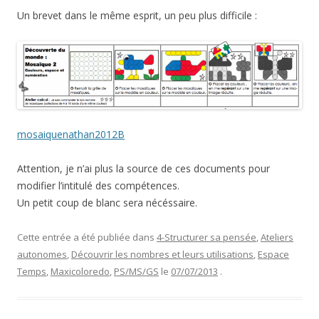
Un brevet dans le même esprit, un peu plus difficile :
mosaiquenathan2012B
Attention, je n’ai plus la source de ces documents pour
modifier l’intitulé des compétences.
Un petit coup de blanc sera nécéssaire.
Cette entrée a été publiée dans
4-Structurer sa pensée
,
Ateliers
autonomes
,
Découvrir les nombres et leurs utilisations
,
Espace
Temps
,
Maxicoloredo
,
PS/MS/GS
le
07/07/2013
.