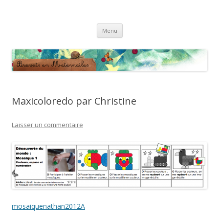
Brevets en Maternailes
Répertoire de brevets classés
Aller
Menu
au
contenu
Maxicoloredo par Christine
Laisser un commentaire
mosaiquenathan2012A