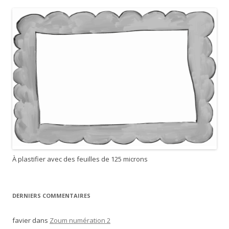
r
c
h
e
r
:
À plastifier avec des feuilles de 125 microns
DERNIERS COMMENTAIRES
favier
dans
Zoum numération 2