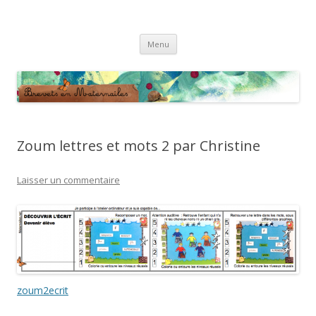
Brevets en Maternailes
Répertoire de brevets classés
Aller
Menu
au
contenu
Zoum lettres et mots 2 par Christine
Laisser un commentaire
zoum2ecrit