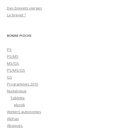
Des brevets vierges
Le brevet ?
BONNE PIOCHE
PS
PS/MS
MS/GS
PS/MS/GS
GS
Programmes 2015
Numérique
Tablette
ebook
Ateliers autonomes
Alphas
Abaques