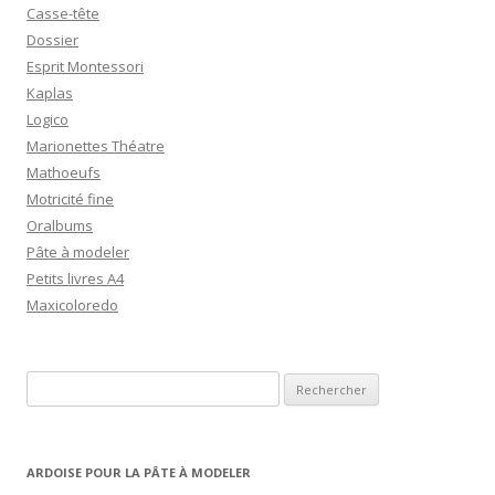
Casse-tête
Dossier
Esprit Montessori
Kaplas
Logico
Marionettes Théatre
Mathoeufs
Motricité fine
Oralbums
Pâte à modeler
Petits livres A4
Maxicoloredo
R
e
c
h
ARDOISE POUR LA PÂTE À MODELER
e