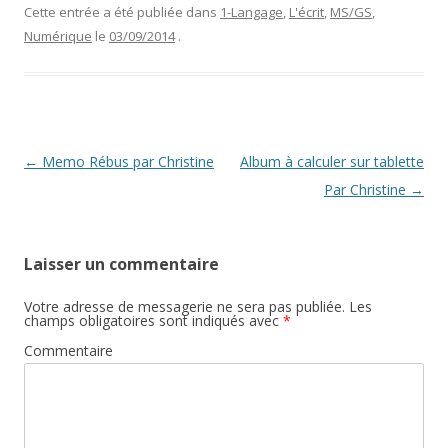
Cette entrée a été publiée dans
1-Langage
,
L'écrit
,
MS/GS
,
Numérique
le
03/09/2014
.
Navigation
←
Memo Rébus par Christine
Album à calculer sur tablette
des
Par Christine
→
articles
Laisser un commentaire
Votre adresse de messagerie ne sera pas publiée.
Les
champs obligatoires sont indiqués avec
*
Commentaire