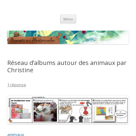
Brevets en Maternailes
Répertoire de brevets classés
Aller
Menu
au
contenu
Réseau d’albums autour des animaux par
Christine
1 réponse
animaux