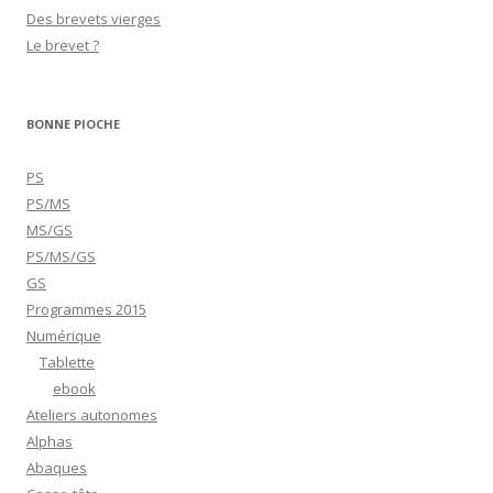
Des brevets vierges
Le brevet ?
BONNE PIOCHE
PS
PS/MS
MS/GS
PS/MS/GS
GS
Programmes 2015
Numérique
Tablette
ebook
Ateliers autonomes
Alphas
Abaques