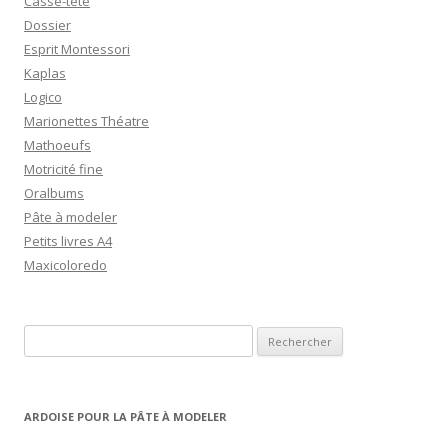
Casse-tête
Dossier
Esprit Montessori
Kaplas
Logico
Marionettes Théatre
Mathoeufs
Motricité fine
Oralbums
Pâte à modeler
Petits livres A4
Maxicoloredo
R
e
c
h
ARDOISE POUR LA PÂTE À MODELER
e