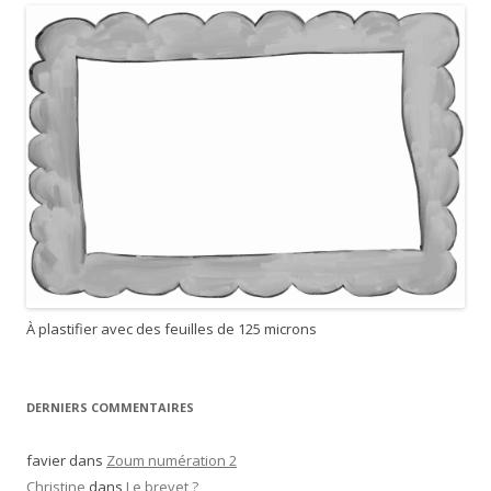
r
c
h
e
r
:
À plastifier avec des feuilles de 125 microns
DERNIERS COMMENTAIRES
favier
dans
Zoum numération 2
Christine
dans
Le brevet ?