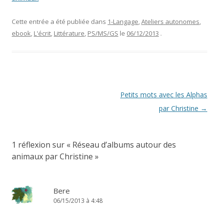
Cette entrée a été publiée dans
1-Langage
,
Ateliers autonomes
,
ebook
,
L'écrit
,
Littérature
,
PS/MS/GS
le
06/12/2013
.
Navigation
Petits mots avec les Alphas
des
par Christine
→
articles
1 réflexion sur «
Réseau d’albums autour des
animaux par Christine
»
Bere
06/15/2013 à 4:48