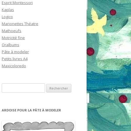
Esprit Montessori
Kaplas
Logico
Marionettes Théatre
Mathoeufs
Motricité fine
Oralbums
Pâte à modeler
Petits livres A4
Maxicoloredo
R
e
c
h
ARDOISE POUR LA PÂTE À MODELER
e
r
c