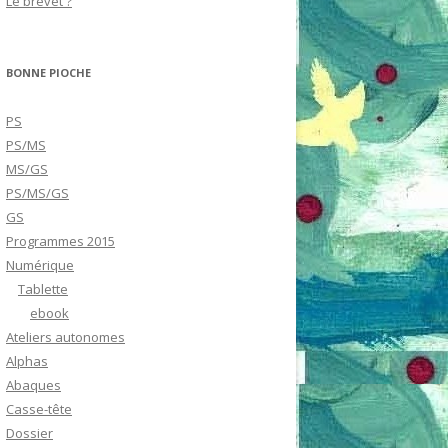
Le brevet ?
BONNE PIOCHE
PS
PS/MS
MS/GS
PS/MS/GS
GS
Programmes 2015
Numérique
Tablette
ebook
Ateliers autonomes
Alphas
Abaques
Casse-tête
Dossier