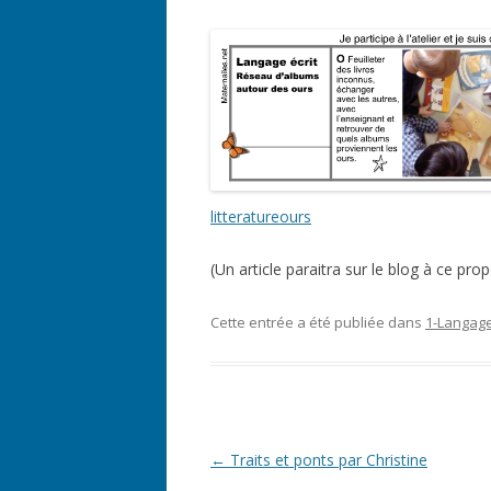
litteratureours
(Un article paraitra sur le blog à ce prop
Cette entrée a été publiée dans
1-Langag
Navigation
←
Traits et ponts par Christine
des