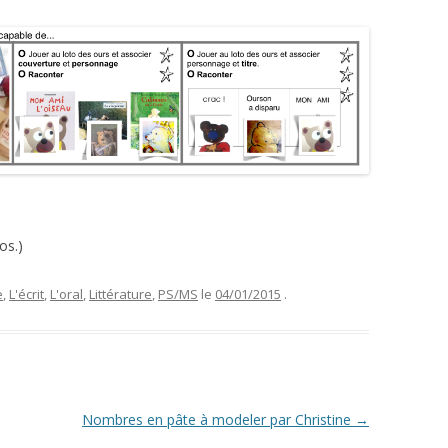
os.)
e
,
L'écrit
,
L'oral
,
Littérature
,
PS/MS
le
04/01/2015
.
Nombres en pâte à modeler par Christine
→