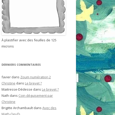
h
e
r
:
À plastifier avec des feuilles de 125
microns
DERNIERS COMMENTAIRES
favier
dans
Zoum numération 2
Christine
dans
Le brevet ?
Maitresse-Dédesse
dans
Le brevet ?
Nath
dans
Coin déguisement par
Christine
Brigitte Archambault
dans
Avec des
Math-Oeufs