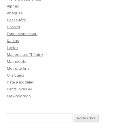
Alphas
Abaques
Casse-tête
Dossier
Esprit Montessori
Kaplas
Logico
Marionettes Théatre
Mathoeufs
Motricité fine
Oralbums
Pâte à modeler
Petits livres A4
Maxicoloredo
R
e