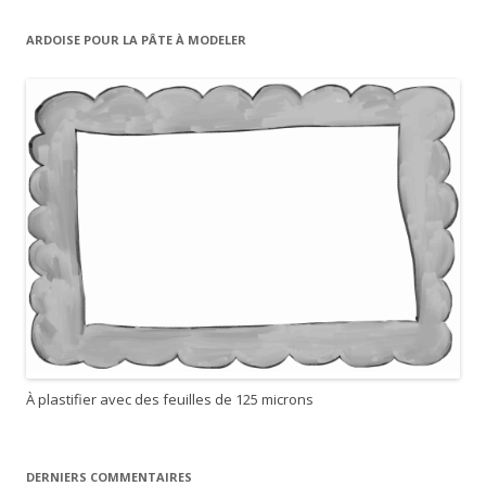
c
h
ARDOISE POUR LA PÂTE À MODELER
e
r
c
h
e
r
:
À plastifier avec des feuilles de 125 microns
DERNIERS COMMENTAIRES