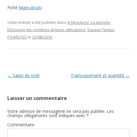
Fiche
bilancalculo
Cette entrée a été publiée dans
4-Structurer sa pensée
,
Découvrir les nombres et leurs utilisations
,
Espace Temps
,
PS/MS/GS
le
12/08/2016
.
Navigation
←
Sapin de noêl
Transvasement et quantité
→
des
articles
Laisser un commentaire
Votre adresse de messagerie ne sera pas publiée.
Les
champs obligatoires sont indiqués avec
*
Commentaire