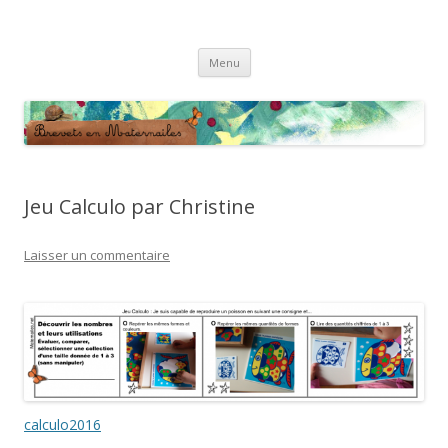
Brevets en Maternailes
Répertoire de brevets classés
Aller
Menu
au
contenu
Jeu Calculo par Christine
Laisser un commentaire
calculo2016