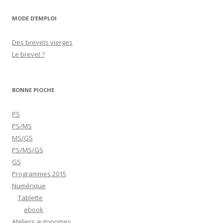
MODE D’EMPLOI
Des brevets vierges
Le brevet ?
BONNE PIOCHE
PS
PS/MS
MS/GS
PS/MS/GS
GS
Programmes 2015
Numérique
Tablette
ebook
Ateliers autonomes