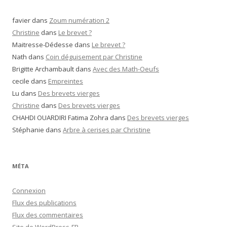
favier
dans
Zoum numération 2
Christine
dans
Le brevet ?
Maitresse-Dédesse
dans
Le brevet ?
Nath
dans
Coin déguisement par Christine
Brigitte Archambault
dans
Avec des Math-Oeufs
cecile
dans
Empreintes
Lu
dans
Des brevets vierges
Christine
dans
Des brevets vierges
CHAHDI OUARDIRI Fatima Zohra
dans
Des brevets vierges
Stéphanie
dans
Arbre à cerises par Christine
MÉTA
Connexion
Flux des publications
Flux des commentaires
Site de WordPress-FR