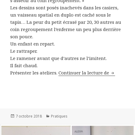
s’asseoir au coin regroupement. »
Les dessins sont posés inachevés dans les casiers,
un vaisseau spatial en duplo est caché sous le
tapis… La peur du petit écrasé par 20, 30 autres au
coin regroupement l’enferme un peu plus derrière
son pouce.
Un enfant en repart.
Le rattraper.
Le ramener avant que d’autres ne l’imitent.
Il fait chaud.
Présenter les ateliers.
Continuer la lecture de
La passati
Publié
7 octobre 2018
Catégories
Pratiques
le