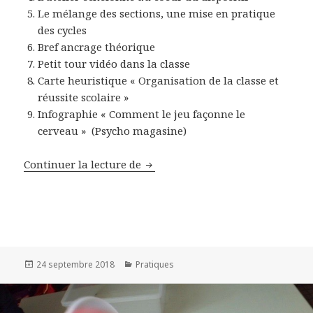
Le mélange des sections, une mise en pratique
des cycles
Bref ancrage théorique
Petit tour vidéo dans la classe
Carte heuristique « Organisation de la classe et
réussite scolaire »
Infographie « Comment le jeu façonne le
cerveau » (Psycho magasine)
Continuer la lecture de
Les rouages de l’organisation de 
Publié
24 septembre 2018
Catégories
Pratiques
le