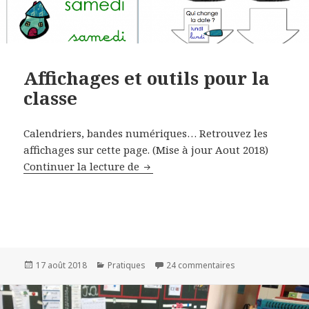
Affichages et outils pour la
classe
Calendriers, bandes numériques… Retrouvez les
affichages sur cette page. (Mise à jour Aout 2018)
Continuer la lecture de
Affichages et outils pour la class
Publié
17 août 2018
Catégories
Pratiques
24 commentaires
sur Affichages et o
le