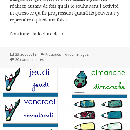
réaliser autant de fois qu’ils le souhaitent l’activité.
Et qu’est-ce qu’ils progressent quand ils peuvent s’y
reprendre à plusieurs fois !
Continuer la lecture de
Ateliers individuels de manipula
Publié
23 août 2018
Catégories
Pratiques
,
Tout en images
le
20 commentaires
sur Ateliers individuels de manipulation