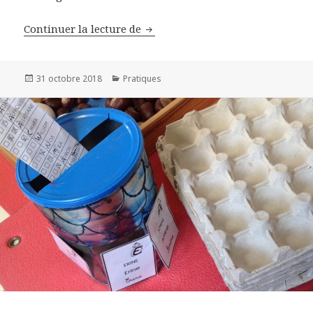
Continuer la lecture de
Les coins jeux
Publié
31 octobre 2018
Catégories
Pratiques
le