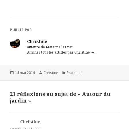
PUBLIÉ PAR
Christine
auteure de Maternailes.net
Afficher tous les articles par Christine
Publié
14 mai 2014
Auteur
Christine
Catégories
Pratiques
le
21 réflexions au sujet de « Autour du
jardin »
Christine
dit :