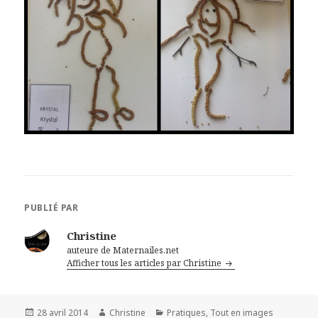
PUBLIÉ PAR
Christine
auteure de Maternailes.net
Afficher tous les articles par Christine
Publié
28 avril 2014
Auteur
Christine
Catégories
Pratiques
,
Tout en images