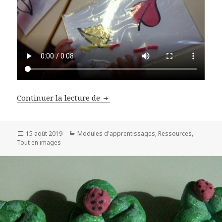
Continuer la lecture de
Module : Avec des chouchous
Publié
15 août 2019
Catégories
Modules d'apprentissages
,
Ressources
,
Tout en images
le