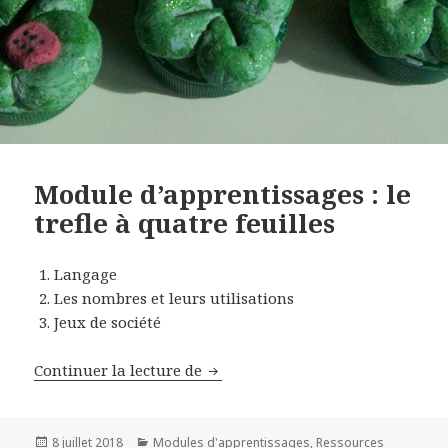
Module d’apprentissages : le
trefle à quatre feuilles
Langage
Les nombres et leurs utilisations
Jeux de société
Continuer la lecture de
Module d’apprentissages : le trefl
Publié
8 juillet 2018
Catégories
Modules d'apprentissages
,
Ressources