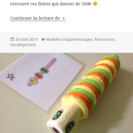
retrouvé ces fiches qui datent de 2006
.
Continuer la lecture de
Espace et coloriage
Publié
26 août 2019
Catégories
Modules d'apprentissages
,
Ressources
,
Uncategorized
le