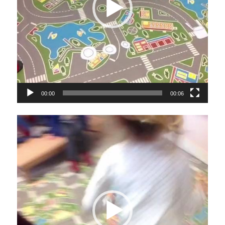
00:00
00:06
Lecteur
vidéo