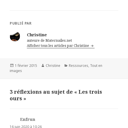
PUBLIÉ PAR
Christine
auteure de Maternailes.net
Afficher tous les articles par Christine
Publié
1 février 2015
Auteur
Christine
Catégories
Ressources
,
Tout en
images
le
3 réflexions au sujet de « Les trois
ours »
Enfrun
dit :
16 juin 2020 à 10:26