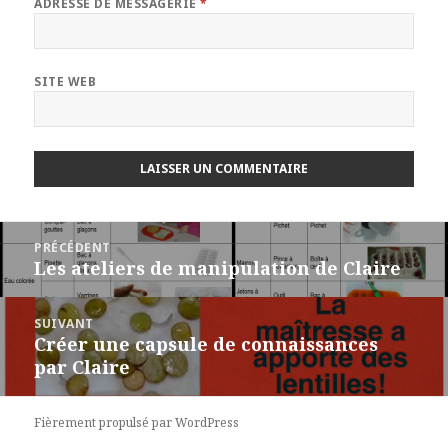
ADRESSE DE MESSAGERIE
*
SITE WEB
Navigation
PRÉCÉDENT
de
Les ateliers de manipulation de Claire
Article
l’article
précédent :
SUIVANT
Créer une capsule de connaissances
Article
par Claire
suivant :
Fièrement propulsé par WordPress