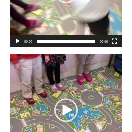
00:00
00:06
Lecteur
vidéo