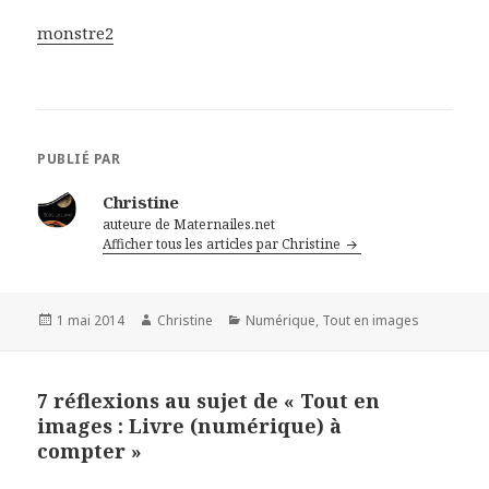
monstre2
PUBLIÉ PAR
Christine
auteure de Maternailes.net
Afficher tous les articles par Christine
Publié
1 mai 2014
Auteur
Christine
Catégories
Numérique
,
Tout en images
le
7 réflexions au sujet de « Tout en
images : Livre (numérique) à
compter »