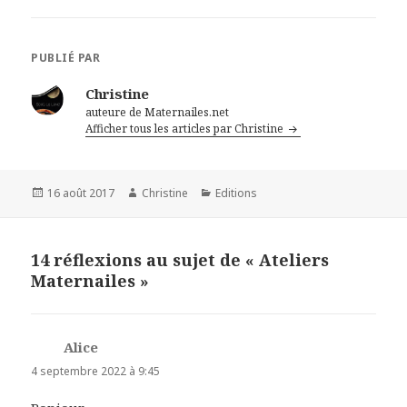
PUBLIÉ PAR
Christine
auteure de Maternailes.net
Afficher tous les articles par Christine
Publié
16 août 2017
Auteur
Christine
Catégories
Editions
le
14 réflexions au sujet de « Ateliers
Maternailes »
Alice
dit :
4 septembre 2022 à 9:45