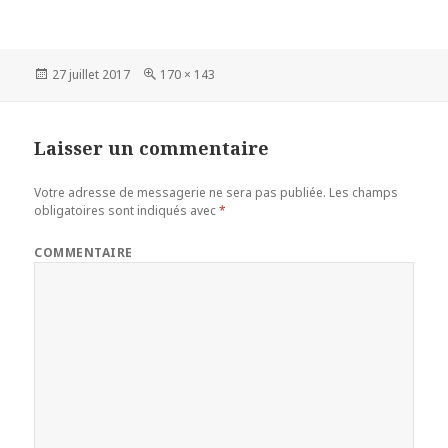
Publié
27 juillet 2017
Taille
170 × 143
le
réelle
Laisser un commentaire
Votre adresse de messagerie ne sera pas publiée.
Les champs
obligatoires sont indiqués avec
*
COMMENTAIRE